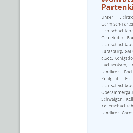
Partenk
Unser Lichts
Garmisch-Parte
Lichtschacht
Gemeinden Bad 
Lichtschachtab
Eurasburg, Gaiß
a.See, Königsdo
Sachsenkam, K
Landkreis Bad
Kohlgrub, Esc
Lichtschachtab
Oberammergau, 
Schwaigen, Kel
Kellerschachta
Landkreis Garm