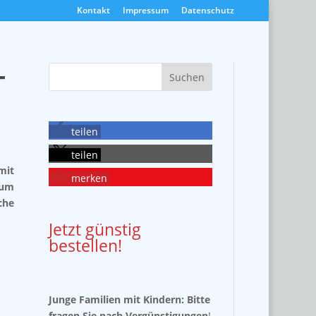
Kontakt
Impressum
Datenschutz
-
teilen
teilen
mit
merken
um
che
Jetzt günstig
bestellen!
Junge Familien mit Kindern: Bitte
fragen Sie nach Vergünstigungen
!