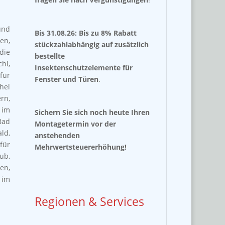
und
Bis 31.08.26: Bis zu 8% Rabatt
en,
stückzahlabhängig auf zusätzlich
die
bestellte
hl,
Insektenschutzelemente für
für
Fenster und Türen
.
hel
rn,
 im
Sichern Sie sich noch heute Ihren
Bad
Montagetermin vor der
ld,
anstehenden
für
Mehrwertsteuererhöhung!
ub,
en,
 im
Regionen & Services