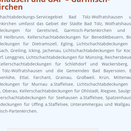
irchen
chachtabdeckungs-Servicegebiet Bad Tölz-Wolfratshausen 
nkirchen umfasst das Gebiet der Städte Bad Tölz, Wolfratshaus
abdeckungen für Geretsried, Garmisch-Partenkirchen und 
Heilbrunn, Kellerschachtabdeckungen für Benediktbeuern, Bic
deckungen für Dietramszell, Egling, Lichtschachtabdeckungen 
ach, Greiling, Icking, Jachenau, Lichtschachtabdeckungen für Koc
rf, Lenggries, Lichtschachtabdeckungen für Münsing, Reichersbeue
ellerschachtabdeckungen für Schlehdorf und Wackersberg,
 Tölz-Wolfratshausen und die Gemeinden Bad Bayersoien, 
henlohe, Ettal, Farchant, Grainau, Großweil, Krün, Mittenwa
deckungen für Murnau a.Staffelsee, Lichtschachtabdeckungen 
Oberau, Kellerschachtabdeckungen für Ohlstadt, Riegsee, Saulgr
lerschachtabdeckungen für Seehausen a.Staffelsee, Spatzenhaus
bdeckungen für Uffing a.Staffelsee, Unterammergau und Wallgau
isch-Partenkirchen.