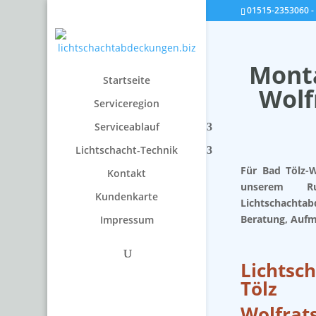
01515-2353060 - 
Monta
Startseite
Wolf
Serviceregion
Serviceablauf
Lichtschacht-Technik
Für Bad Tölz-
Kontakt
unserem Ru
Kundenkarte
Lichtschachta
Beratung, Auf
Impressum
Lichtsc
Tölz
Wolfrat