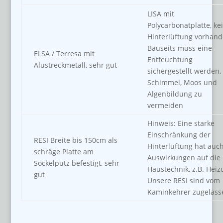
LISA mit
Polycarbonatplatte, ke
Hinterlüftung vorhand
Bauseits muss eine
ELSA / Terresa mit
Entfeuchtung
Alustreckmetall, sehr gut
sichergestellt werden
Schimmel, Moos und
Algenbildung zu
vermeiden
Hinweis: Eine starke
Einschränkung der
RESI Breite bis 150cm als
Hinterlüftung hat auc
schräge Platte am
Auswirkungen auf die
Sockelputz befestigt, sehr
Haustechnik, z.B. Heiz
gut
Unsere RESI sind vom
Kaminkehrer zugelass