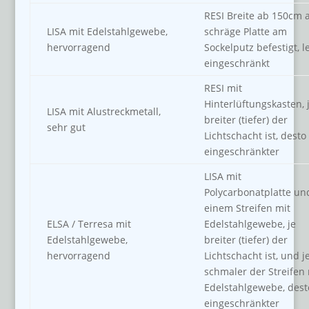
RESI Breite ab 150cm a
LISA mit Edelstahlgewebe,
schräge Platte am
hervorragend
Sockelputz befestigt, l
eingeschränkt
RESI mit
Hinterlüftungskasten, 
LISA mit Alustreckmetall,
breiter (tiefer) der
sehr gut
Lichtschacht ist, desto
eingeschränkter
LISA mit
Polycarbonatplatte un
einem Streifen mit
ELSA / Terresa mit
Edelstahlgewebe, je
Edelstahlgewebe,
breiter (tiefer) der
hervorragend
Lichtschacht ist, und j
schmaler der Streifen 
Edelstahlgewebe, dest
eingeschränkter